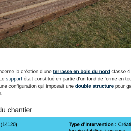
cerne la création d’une
terrasse en bois du nord
classe 4
 Le
support
était constitué en partie d’un fond de forme en t
une configuration qui imposait une
double structure
pour gar
e.
du chantier
 (14120)
Type d’intervention :
Créati
terrain stabilisé + pelouse