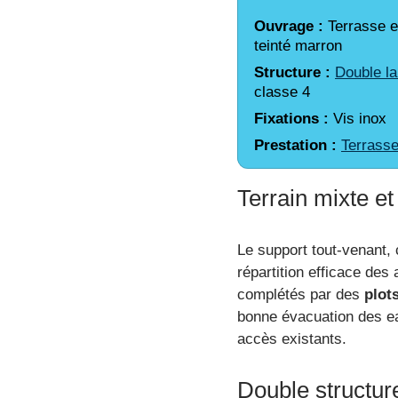
Ouvrage :
Terrasse e
teinté marron
Structure :
Double l
classe 4
Fixations :
Vis inox
Prestation :
Terrasse
Terrain mixte et
Le support tout-venant,
répartition efficace de
complétés par des
plot
bonne évacuation des ea
accès existants.
Double structur