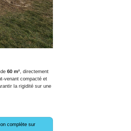
 de
60 m²
, directement
out-venant compacté et
antir la rigidité sur une
on complète sur