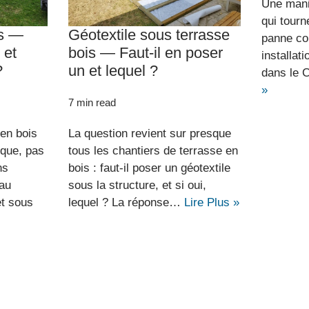
Une maniv
qui tourn
is —
Géotextile sous terrasse
panne co
 et
bois — Faut-il en poser
installat
?
un et lequel ?
dans le 
»
7 min read
 en bois
La question revient sur presque
ique, pas
tous les chantiers de terrasse en
ns
bois : faut-il poser un géotextile
eau
sous la structure, et si oui,
et sous
lequel ? La réponse…
Lire Plus »