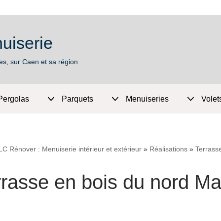
uiserie
es, sur Caen et sa région
Pergolas
Parquets
Menuiseries
Volet
LC Rénover : Menuiserie intérieur et extérieur
»
Réalisations
»
Terrass
rrasse en bois du nord Mal