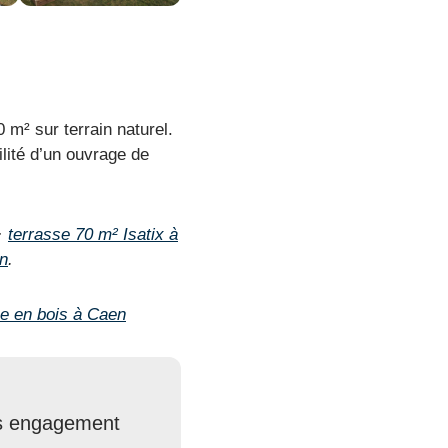
 m² sur terrain naturel.
bilité d’un ouvrage de
·
terrasse 70 m² Isatix à
en
.
e en bois à Caen
ans engagement