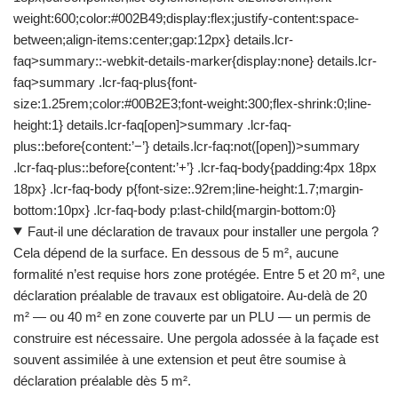
weight:600;color:#002B49;display:flex;justify-content:space-
between;align-items:center;gap:12px} details.lcr-
faq>summary::-webkit-details-marker{display:none} details.lcr-
faq>summary .lcr-faq-plus{font-
size:1.25rem;color:#00B2E3;font-weight:300;flex-shrink:0;line-
height:1} details.lcr-faq[open]>summary .lcr-faq-
plus::before{content:’−’} details.lcr-faq:not([open])>summary
.lcr-faq-plus::before{content:’+’} .lcr-faq-body{padding:4px 18px
18px} .lcr-faq-body p{font-size:.92rem;line-height:1.7;margin-
bottom:10px} .lcr-faq-body p:last-child{margin-bottom:0}
Faut-il une déclaration de travaux pour installer une pergola ?
Cela dépend de la surface. En dessous de 5 m², aucune
formalité n’est requise hors zone protégée. Entre 5 et 20 m², une
déclaration préalable de travaux est obligatoire. Au-delà de 20
m² — ou 40 m² en zone couverte par un PLU — un permis de
construire est nécessaire. Une pergola adossée à la façade est
souvent assimilée à une extension et peut être soumise à
déclaration préalable dès 5 m².