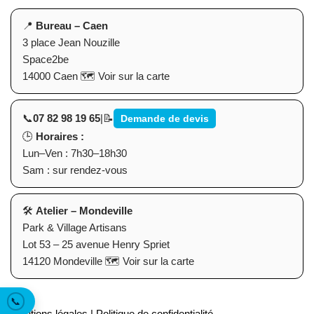
📍
Bureau – Caen
3 place Jean Nouzille
Space2be
14000 Caen
🗺️
Voir sur la carte
📞
07 82 98 19 65
|
📝
Demande de devis
🕒
Horaires :
Lun–Ven : 7h30–18h30
Sam : sur rendez-vous
🛠
Atelier – Mondeville
Park & Village Artisans
Lot 53 – 25 avenue Henry Spriet
14120 Mondeville
🗺️
Voir sur la carte
📞
Mentions légales
|
Politique de confidentialité