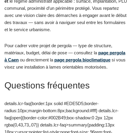
et
le régime administratif applicable : surface, implantation, PLU
communal, proximité d’un périmètre protégé. Vous repartez
avec une vision claire des démarches à engager avant le début
des travaux — sans avoir à naviguer seul entre les formulaires
et le service urbanisme.
Pour cadrer votre projet de pergola — type de structure,
matériaux, budget, délai de pose — consultez la
page pergola
à Caen
ou directement la
page pergola bioclimatique
si vous
visez une installation à lames orientables motorisées.
Questions fréquentes
details.lcr-faq{border:1px solid #EDE5D5;border-
radius:10px;margin-bottom:8px;background:#fff} details.lcr-
faq[open]{border-color:#002B49;box-shadow:0 2px 12px
rgba(0,43,73,.07)} details.lcr-faq>summary{padding:13px
18px;cursor:pointer;list-style:none;font-size:.96rem;font-