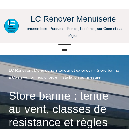
LC Rénover Menuiserie
Aller
Terrasse bois, Parquets, Portes, Fenêtres, sur Caen et sa
au
région
contenu
LC Rénover : Menuiserie intérieur et extérieur
»
Store banne
à Caen — normes, choix et installation sur mesure
Store banne : tenue
au vent, classes de
résistance et règles