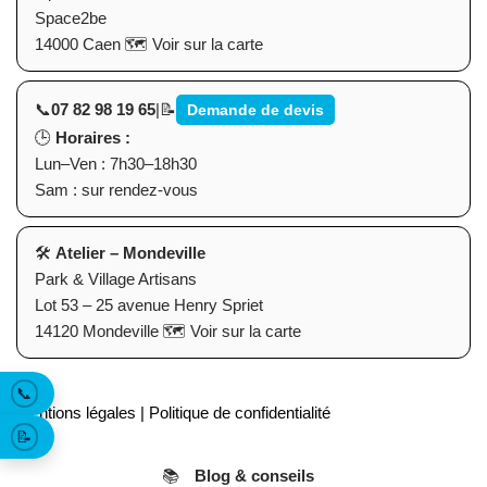
Space2be
14000 Caen
🗺️
Voir sur la carte
📞
07 82 98 19 65
|
📝
Demande de devis
🕒
Horaires :
Lun–Ven : 7h30–18h30
Sam : sur rendez-vous
🛠
Atelier – Mondeville
Park & Village Artisans
Lot 53 – 25 avenue Henry Spriet
14120 Mondeville
🗺️
Voir sur la carte
📞
Mentions légales
|
Politique de confidentialité
📝
📚
Blog & conseils