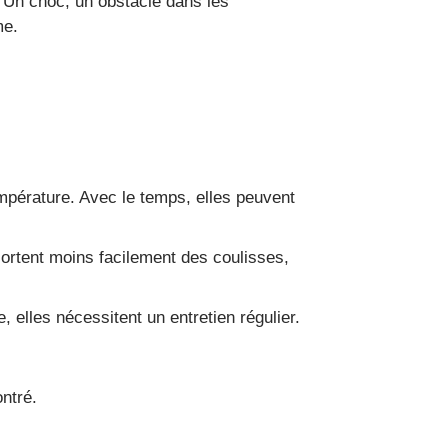
. Un choc, un obstacle dans les
me.
empérature. Avec le temps, elles peuvent
 sortent moins facilement des coulisses,
 elles nécessitent un entretien régulier.
ontré.