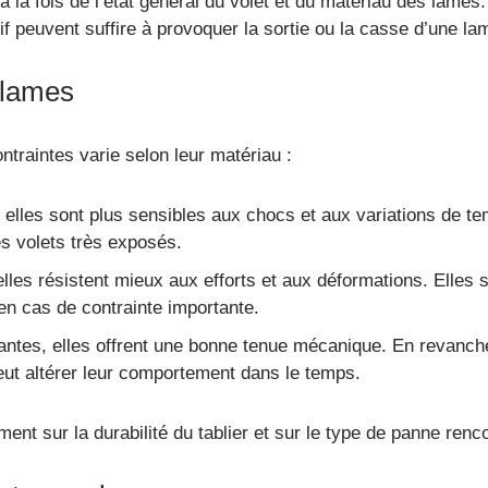
 la fois de l’état général du volet et du matériau des lames
 peuvent suffire à provoquer la sortie ou la casse d’une la
 lames
raintes varie selon leur matériau :
, elles sont plus sensibles aux chocs et aux variations de t
s volets très exposés.
 elles résistent mieux aux efforts et aux déformations. Elles
en cas de contrainte importante.
antes, elles offrent une bonne tenue mécanique. En revanche,
eut altérer leur comportement dans le temps.
ent sur la durabilité du tablier et sur le type de panne renc