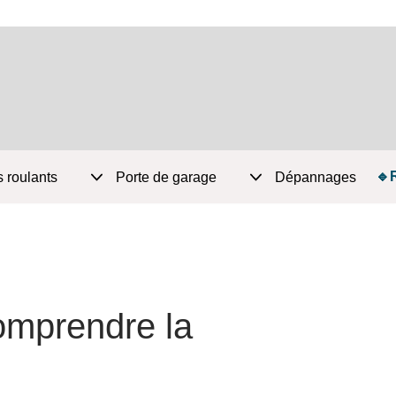
🔹
s roulants
Porte de garage
Dépannages
comprendre la